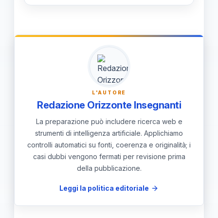
Artistica (A-54); Metodologie
Invia il certificato di laurea con gli
gratuita del piano di studi, materiali
Didattiche e Linguistiche (CLIL).
esami sostenuti all’indirizzo email
didattici online e assistenza continua
fornito: [email protected] o contatta
durante tutto il percorso.
WhatsApp al numero 351 867 2677
per assistenza.
L'AUTORE
Redazione Orizzonte Insegnanti
La preparazione può includere ricerca web e
strumenti di intelligenza artificiale. Applichiamo
controlli automatici su fonti, coerenza e originalità; i
casi dubbi vengono fermati per revisione prima
della pubblicazione.
Leggi la politica editoriale