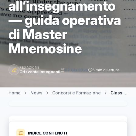
all’insegnamento
— guida operativa
di Master
Mnemosine
REDAZIONE
07 Giu 2026
5 min di lettura
Orizzonte Insegnanti
Home
News
Concorsi e Formazione
Classi di concorso: integrare CFU mancanti e accedere all’insegnamento — guida operativa di Master Mnemosine
INDICE CONTENUTI