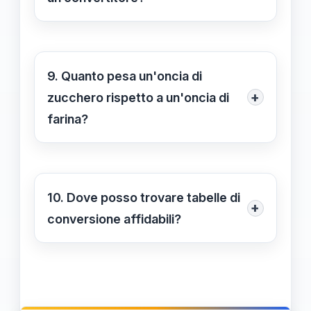
Non utilizzare un convertitore può
portare a misurazioni errate,
compromettendo la riuscita dei piatti
9. Quanto pesa un'oncia di
e potenzialmente rovinando le ricette.
+
zucchero rispetto a un'oncia di
farina?
Un'oncia di zucchero pesa circa
28,35 grammi, ma il peso può variare
notevolmente rispetto a un'oncia di
10. Dove posso trovare tabelle di
+
farina, che ha una densità diversa.
conversione affidabili?
Puoi trovare tabelle di conversione
affidabili su siti di cucina, libri di
ricette e alcune app per la cucina.