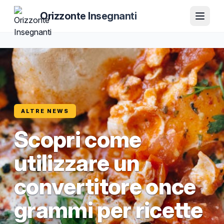
Orizzonte Insegnanti
ALTRE NEWS
Scopri come
utilizzare un
convertitore once
grammi per ricette