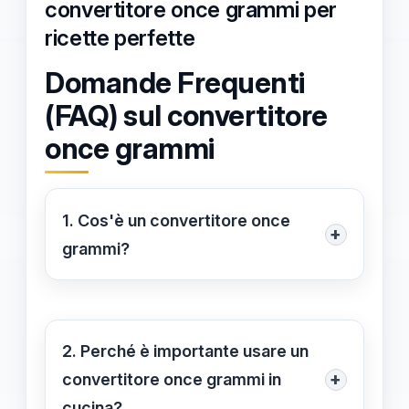
convertitore once grammi per
ricette perfette
Domande Frequenti
(FAQ) sul convertitore
once grammi
1. Cos'è un convertitore once
+
grammi?
Un convertitore once grammi è uno
strumento che permette di
trasformare le unità di misura da once
2. Perché è importante usare un
a grammi, facilitando la preparazione
+
convertitore once grammi in
di ricette che utilizzano misure
cucina?