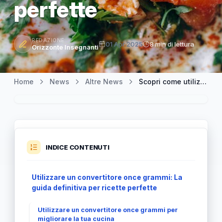
perfette
REDAZIONE
01 Apr 2025
8 min di lettura
Orizzonte Insegnanti
Home
News
Altre News
Scopri come utilizzare un convertitore once grammi per ricette perfette
INDICE CONTENUTI
Utilizzare un convertitore once grammi: La
guida definitiva per ricette perfette
Utilizzare un convertitore once grammi per
migliorare la tua cucina