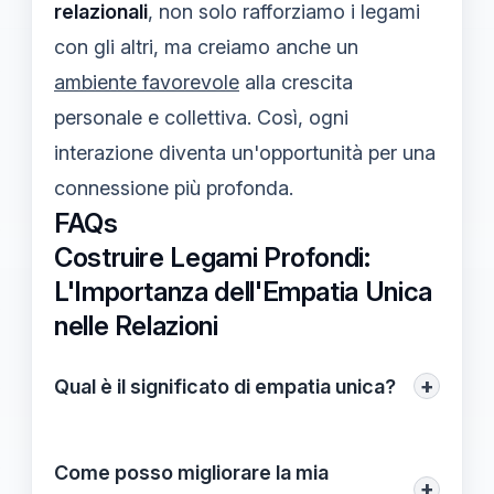
relazionali
, non solo rafforziamo i legami
con gli altri, ma creiamo anche un
ambiente favorevole
alla crescita
personale e collettiva. Così, ogni
interazione diventa un'opportunità per una
connessione più profonda.
FAQs
Costruire Legami Profondi:
L'Importanza dell'Empatia Unica
nelle Relazioni
+
Qual è il significato di empatia unica?
L'empatia unica si riferisce alla capacità di
comprendere e condividere le esperienze
Come posso migliorare la mia
+