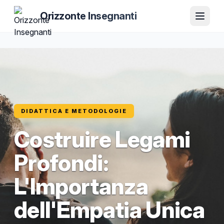
Orizzonte Insegnanti
DIDATTICA E METODOLOGIE
Costruire Legami
Profondi:
L'Importanza
dell'Empatia Unica