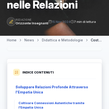
nelle Relazioni
REDAZIONE
15 Nov 2024
7 min di lettura
Orizzonte Insegnanti
Home
News
Didattica e Metodologie
Costruire Legami Profondi: L'Importanza dell'Empatia Unica nelle Relazioni
INDICE CONTENUTI
Sviluppare Relazioni Profonde Attraverso
l'Empatia Unica
Coltivare Connessioni Autentiche tramite
l'Empatia Unica