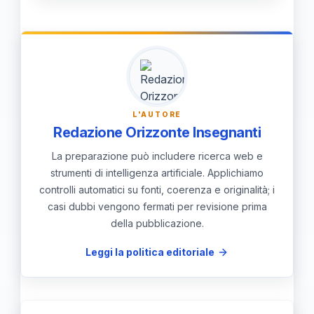
È necessaria una distribuzione equa
sicuri.
aggressività. Gli insegnanti e i
delle risorse per evitare che la tutela
dirigenti sono chiamati a una funzione
dell'infanzia diventi una
attiva di osservazione e segnalazione
discriminazione territoriale basata
precoce all'interno di una rete di
sulla residenza. L'obiettivo è
prevenzione integrata.
promuovere un approccio integrato
L'AUTORE
Redazione Orizzonte Insegnanti
che coinvolga istituzioni e comunità
locali per creare spazi educativi
La preparazione può includere ricerca web e
strumenti di intelligenza artificiale. Applichiamo
accessibili e reti di supporto robuste,
controlli automatici su fonti, coerenza e originalità; i
specialmente nelle aree più
casi dubbi vengono fermati per revisione prima
vulnerabili.
della pubblicazione.
Leggi la politica editoriale