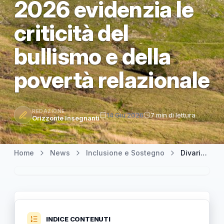
2026 evidenzia le
criticità del
bullismo e della
povertà relazionale
REDAZIONE
14 Giu 2026
7 min di lettura
Orizzonte Insegnanti
Home
News
Inclusione e Sostegno
Divario territoriale nella tutela dell’infanzia: il rapporto CESVI 2026 evidenzia le criticità del bullismo e della povertà relazionale
INDICE CONTENUTI