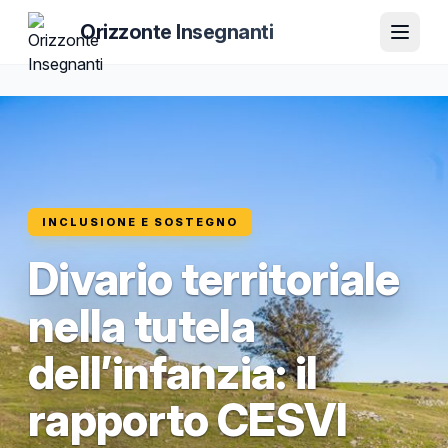
Orizzonte Insegnanti
INCLUSIONE E SOSTEGNO
Divario territoriale
nella tutela
dell’infanzia: il
rapporto CESVI