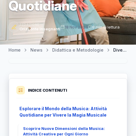
Quotidiane
REDAZIONE
18 Nov 2024
8 min di lettura
Orizzonte Insegnanti
Home
News
Didattica e Metodologie
Divertirsi con la Musica: La Magia delle Esperienze Musicali Quotidiane
INDICE CONTENUTI
Esplorare il Mondo della Musica: Attività
Quotidiane per Vivere la Magia Musicale
Scoprire Nuove Dimensioni della Musica:
Attività Creative per Ogni Giorno