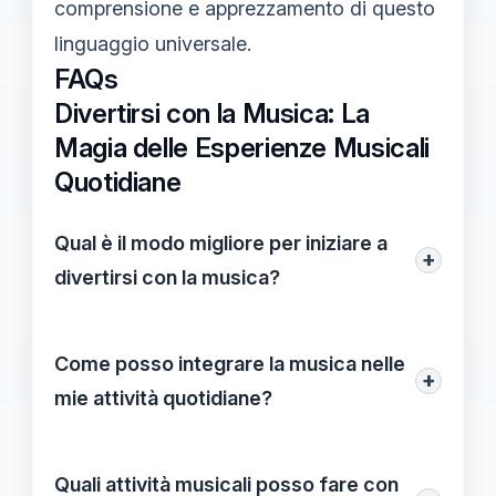
comprensione e apprezzamento di questo
linguaggio universale.
FAQs
Divertirsi con la Musica: La
Magia delle Esperienze Musicali
Quotidiane
Qual è il modo migliore per iniziare a
+
divertirsi con la musica?
Un modo efficace per iniziare è creare una
playlist energica con le tue canzoni
Come posso integrare la musica nelle
+
preferite e ascoltarla ogni mattina. Questo
mie attività quotidiane?
può aiutarti a iniziare la giornata con il
Puoi integrarla ascoltando musica mentre
piede giusto e ad arricchire le tue giornate
svolgi le faccende domestiche, o persino
Quali attività musicali posso fare con