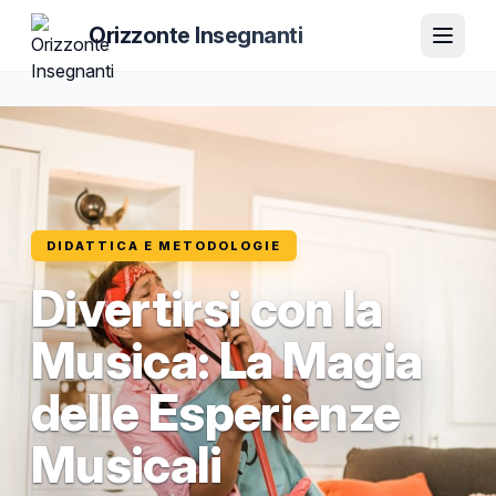
Orizzonte Insegnanti
DIDATTICA E METODOLOGIE
Divertirsi con la
Musica: La Magia
delle Esperienze
Musicali