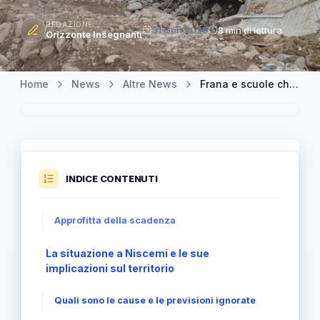
REDAZIONE
31 Gen 2026
8 min di lettura
Orizzonte Insegnanti
Home
News
Altre News
Frana e scuole chiuse: a Niscemi emergenza per il diritto allo studio
INDICE CONTENUTI
Approfitta della scadenza
La situazione a Niscemi e le sue
implicazioni sul territorio
Quali sono le cause e le previsioni ignorate