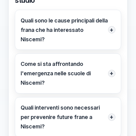
studio
Quali sono le cause principali della
+
frana che ha interessato
Niscemi?
Le cause principali sono fattori
geologici fragili e piogge abbondanti,
Come si sta affrontando
che hanno indebolito il terreno e
+
l'emergenza nelle scuole di
provocato le frane, aggravate dalla
Niscemi?
gestione ambientale non ottimale.
Attualmente, molte scuole sono
chiuse temporaneamente; si
Quali interventi sono necessari
promuovono programmi di
+
per prevenire future frane a
sensibilizzazione e formazione sulla
Niscemi?
sicurezza e procedure di emergenza