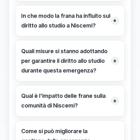
Sono necessari interventi di
per tutelare studenti e personale.
consolidamento, monitoraggio
In che modo la frana ha influito sul
+
continuo del territorio e gestione
diritto allo studio a Niscemi?
sostenibile del suolo per ridurre il
Le scuole inagibili hanno portato alla
rischio di nuove frane e garantire la
chiusura temporanea o definitiva
Quali misure si stanno adottando
sicurezza scolastica.
delle strutture, interrompendo le
+
per garantire il diritto allo studio
attività scolastiche e creando disagi e
durante questa emergenza?
rischi per gli studenti.
Si stanno attivando soluzioni come
didattica a distanza, spazi temporanei
Qual è l'impatto delle frane sulla
+
e programmi di supporto per
comunità di Niscemi?
mantenere l'accesso all'istruzione
Le frane causano disagi sociali e
nelle condizioni di sicurezza.
educativi, aumentando le
Come si può migliorare la
vulnerabilità, e mettono in