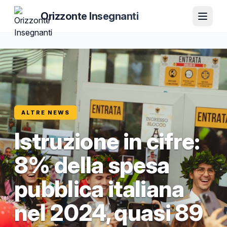
Orizzonte Insegnanti
ALTRE NEWS
Istruzione in cifre:
8% della spesa
pubblica italiana
nel 2024, quasi 89