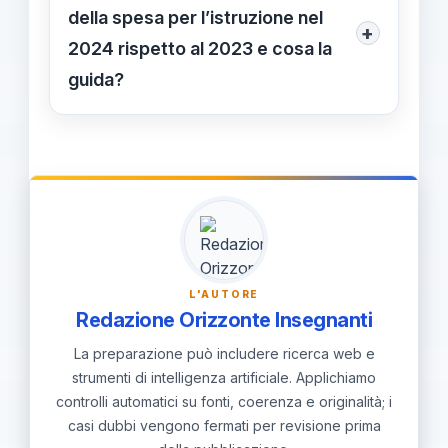
attenzione a primarie e secondarie e
della spesa per l’istruzione nel
+
agli interventi di innovazione.
2024 rispetto al 2023 e cosa la
Aggiornare contratti e programmi di
guida?
formazione per personale docente e
La spesa per istruzione è cresciuta
ATA, in linea con le revisioni
del 11,6% nel 2024 rispetto al 2023,
contrattuali 2023 e 2024. Pianificare
trainata dal PN RR e dai rinnovi
investimenti in infrastrutture,
contrattuali.
laboratori e strumenti digitali, con
monitoraggio dei risultati.
L'AUTORE
Redazione Orizzonte Insegnanti
La preparazione può includere ricerca web e
strumenti di intelligenza artificiale. Applichiamo
controlli automatici su fonti, coerenza e originalità; i
casi dubbi vengono fermati per revisione prima