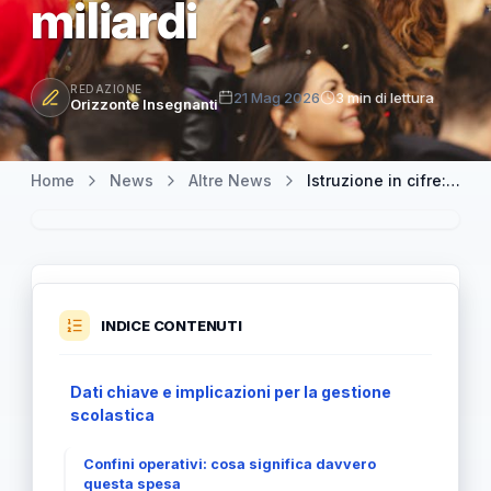
miliardi
REDAZIONE
21 Mag 2026
3 min di lettura
Orizzonte Insegnanti
Home
News
Altre News
Istruzione in cifre: 8% della spesa pubblica italiana nel 2024, quasi 89 miliardi
INDICE CONTENUTI
Dati chiave e implicazioni per la gestione
scolastica
Confini operativi: cosa significa davvero
questa spesa