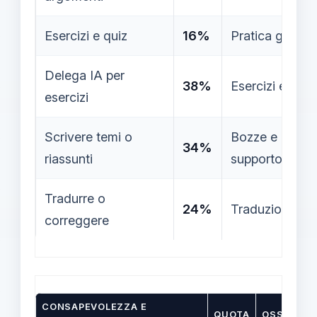
Esercizi e quiz
16%
Pratica guidata 
Delega IA per
38%
Esercizi e probl
esercizi
Scrivere temi o
Bozze e riform
34%
riassunti
supporto.
Tradurre o
24%
Traduzioni o re
correggere
CONSAPEVOLEZZA E
QUOTA
OSSERVAZ