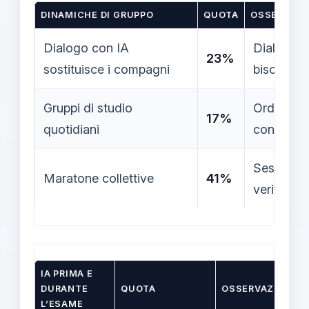
DINAMICHE DI GRUPPO
QUOTA
OSSERVAZI
Dialogo con IA
Dialogo c
23%
sostituisce i compagni
bisogno d
Gruppi di studio
Ordini di 
17%
quotidiani
contesti m
Sessioni 
Maratone collettive
41%
verifiche 
IA PRIMA E
DURANTE
QUOTA
OSSERVAZIONI
L’ESAME