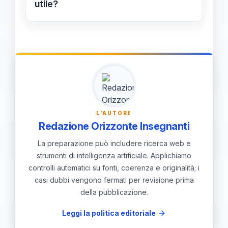
all'11%. L'IA è anche impiegata come
utile?
coach per gli orali (19%) e per la
Stabilire una policy chiara sull'uso
preparazione di relazioni o curriculum
dell'IA, definire ruoli (supporto vs.
(34%).
prova cognitiva) e includere nel
controllo di consolidamento la
citazione delle fonti generate dall'IA.
Formare i docenti sull'uso
L'AUTORE
responsabile e promuovere pratiche
Redazione Orizzonte Insegnanti
di studio autonome per gli studenti.
La preparazione può includere ricerca web e
strumenti di intelligenza artificiale. Applichiamo
controlli automatici su fonti, coerenza e originalità; i
casi dubbi vengono fermati per revisione prima
della pubblicazione.
Leggi la politica editoriale