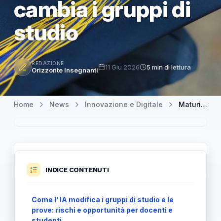
cambia i gruppi di
studio
REDAZIONE
11 Giu 2026
5 min di lettura
Orizzonte Insegnanti
Home
News
Innovazione e Digitale
Maturità 2026: tre maturandi su quattro si affidano ai chatbot, l’IA cambia i gruppi di studio
INDICE CONTENUTI
Come l’ IA modifica i gruppi di studio e le
prove: rischi e opportunità per docenti e
studenti