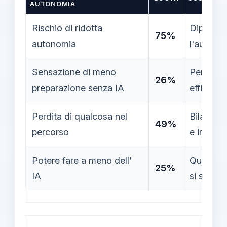
AUTONOMIA
Rischio di ridotta
Dipenden
75%
autonomia
l'autono
Sensazione di meno
Percezion
26%
preparazione senza IA
efficienz
Perdita di qualcosa nel
Bilancia
49%
percorso
e impegn
Potere fare a meno dell’
Quasi un
25%
IA
si sente