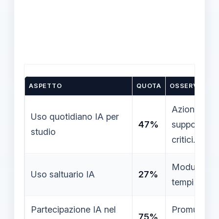
ASPETTO
QUOTA
OSSERVAZION
Azione: defi
Uso quotidiano IA per
47%
supporto e l
studio
critici.
Modulare l’u
Uso saltuario IA
27%
tempi di stu
Partecipazione IA nel
Promuovere
75%