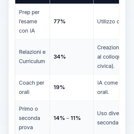
Prep per
l’esame
77%
Utilizzo diffuso
con IA
Creazione di tes
Relazioni e
34%
al colloquio (
Curriculum
civica).
Coach per
IA come tutor p
19%
orali
orali.
Primo o
Uso diverso tra
seconda
14%
–
11%
seconda prova
prova