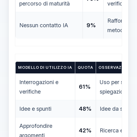
percorso di maturità
verifiche in
Rafforzare p
Nessun contatto IA
9%
metodologie 
MODELLO DI UTILIZZO IA
QUOTA
OSSERVAZIONI
Interrogazioni e
Uso per schemi
61%
verifiche
spiegazioni mir
Idee e spunti
48%
Idee da svilup
Approfondire
42%
Ricerca e fonti
argomenti