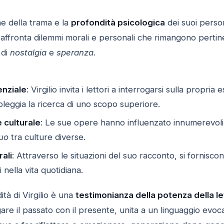
ne della trama e la
profondità psicologica
dei suoi perso
i affronta dilemmi morali e personali che rimangono perti
 di
nostalgia
e
speranza
.
enziale
: Virgilio invita i lettori a interrogarsi sulla propri
leggia la ricerca di uno scopo superiore.
 culturale
: Le sue opere hanno influenzato innumerevoli ar
nuo
tra culture diverse.
ali
: Attraverso le situazioni del suo racconto, si fornisc
i nella vita quotidiana.
ità di Virgilio è una
testimonianza della potenza della l
gare il passato con il presente, unita a un linguaggio evoc