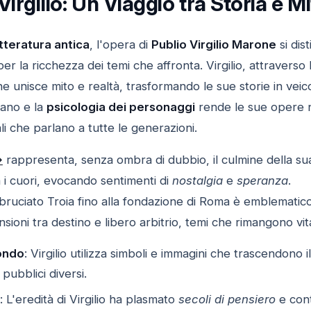
Virgilio: Un Viaggio tra Storia e M
tteratura antica
, l'opera di
Publio Virgilio Marone
si dis
r la ricchezza dei temi che affronta. Virgilio, attraverso l
e unisce mito e realtà, trasformando le sue storie in veicoli
mano e la
psicologia dei personaggi
rende le sue opere no
uali che parlano a tutte le generazioni.
»
rappresenta, senza ombra di dubbio, il culmine della sua
 i cuori, evocando sentimenti di
nostalgia
e
speranza
.
l bruciato Troia fino alla fondazione di Roma è emblematic
ioni tra destino e libero arbitrio, temi che rimangono vit
ondo
: Virgilio utilizza simboli e immagini che trascendon
pubblici diversi.
: L'eredità di Virgilio ha plasmato
secoli di pensiero
e cont