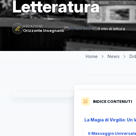
Letteratura
REDAZIONE
20 Nov 2024
9 min di lettura
Orizzonte Insegnanti
Home
News
Did
INDICE CONTENUTI
La Magia di Virgilio: Un 
Il Messaggio Universale d