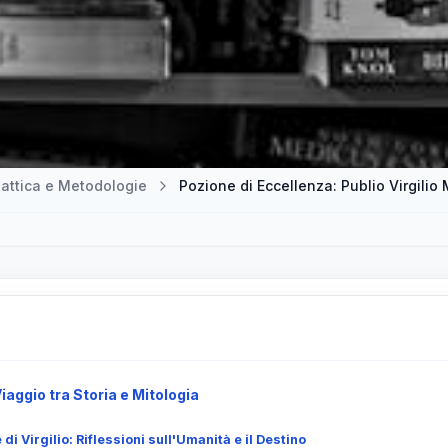
attica e Metodologie
Pozione di Eccellenza: Publio Virgilio 
Viaggio tra Storia e Mitologia
i Virgilio: Riflessioni sull'Umanità e il Destino