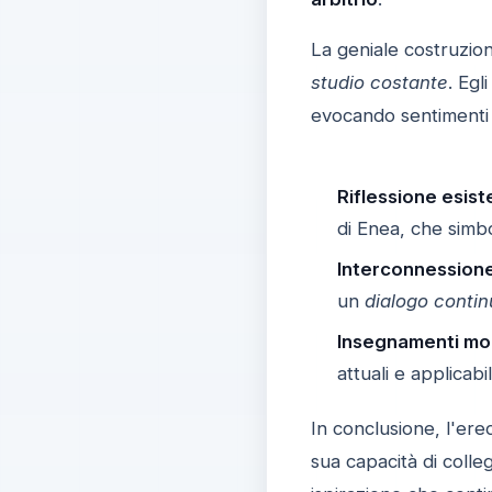
La geniale costruzio
studio costante
. Egl
evocando sentimenti
Riflessione esist
di Enea, che simbo
Interconnessione
un
dialogo conti
Insegnamenti mor
attuali e applicabil
In conclusione, l'ered
sua capacità di colle