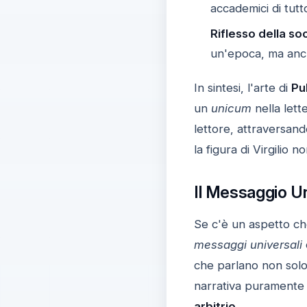
accademici di tutt
Riflesso della so
un'epoca, ma anch
In sintesi, l'arte di
Pu
un
unicum
nella lett
lettore, attraversand
la figura di Virgilio
Il Messaggio Uni
Se c'è un aspetto ch
messaggi universali
che parlano non solo a
narrativa puramente 
arbitrio
.