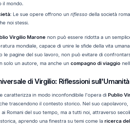
o il mondo.
cietà
: Le sue opere offrono un
riflesso
della società rom
e noi stessi.
blio Virgilio Marone
non può essere ridotta a un semplice
eratura mondiale, capace di unire le sfide della vita umana 
o le pagine del suo lavoro, non può evitare di confrontar
 non solo un autore, ma anche un
compagno di viaggio
nell
versale di Virgilio: Riflessioni sull'Umanità
e caratterizza in modo inconfondibile l'opera di
Publio Vi
che trascendono il contesto storico. Nel suo capolavoro, 
i Romani del suo tempo, ma a tutti noi, attraverso secoli di
storica, aprendo una finestra su temi come la
ricerca del