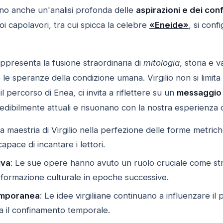
ono anche un'analisi profonda delle
aspirazioni e dei con
oi capolavori, tra cui spicca la celebre
«Eneide»
, si con
rappresenta la fusione straordinaria di
mitologia
, storia e v
 le speranze della condizione umana. Virgilio non si limit
il percorso di Enea, ci invita a riflettere su un
messaggio
redibilmente attuali e risuonano con la nostra esperienz
La maestria di Virgilio nella perfezione delle forme metric
capace di incantare i lettori.
iva
: Le sue opere hanno avuto un ruolo cruciale come st
 formazione culturale in epoche successive.
emporanea
: Le idee virgiliiane continuano a influenzare 
da il confinamento temporale.