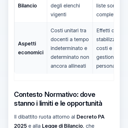
Bilancio
degli elenchi
liste sono
vigenti
complete
Costi unitari tra
Effetti di una
docenti a tempo
stabilizzazion
Aspetti
indeterminato e
costi e sulla
economici
determinato non
gestione del
ancora allineati
personale
Contesto Normativo: dove
stanno i limiti e le opportunità
Il dibattito ruota attorno al
Decreto PA
2025
e alla
Legge di Bilancio
, che