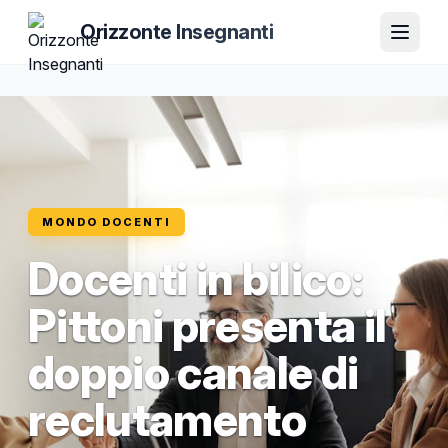
Orizzonte Insegnanti
MONDO DOCENTI
Docenti in bilico:
Pittoni presenta il
doppio canale di
reclutamento