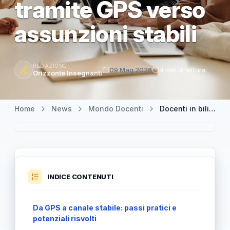
tramite GPS verso
assunzioni stabili
REDAZIONE
09 Mag 2026
4 min di lettura
Orizzonte Insegnanti
Home
News
Mondo Docenti
Docenti in bilico: Pittoni presenta il doppio canale di reclutamento tramite GPS verso assunzioni stabili
INDICE CONTENUTI
Da GPS a canale stabile: passi pratici e
potenziali risvolti