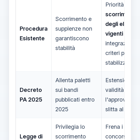
Priorità allo
scorrimento
Scorrimento e
degli elenchi
Procedura
supplenze non
vigenti
e
Esistente
garantiscono
integrazione 
stabilità
criteri per
stabilizzazio
Allenta paletti
Estensione de
Decreto
sui bandi
validità se
PA 2025
pubblicati entro
l'approvazio
2025
slitta al 2026
Privilegia lo
Frena i nuovi
Legge di
scorrimento
concorsi finc