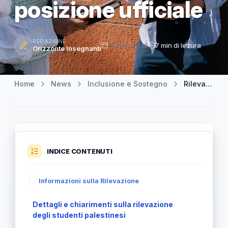
posizione ufficiale
REDAZIONE
16 Gen 2026
7 min di lettura
Orizzonte Insegnanti
Home
News
Inclusione e Sostegno
Rilevazione studenti palestinesi: il MIM chiarisce la sua posizione ufficiale
INDICE CONTENUTI
Informazioni sulla Rilevazione
Dettagli e chiarimenti sulla rilevazione
degli studenti palestinesi