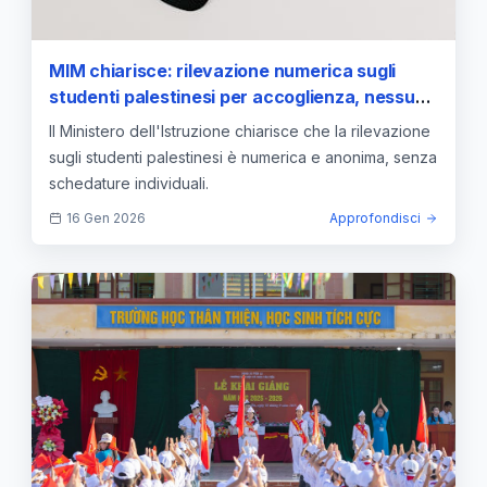
MIM chiarisce: rilevazione numerica sugli
studenti palestinesi per accoglienza, nessuna
schedatura individuale avviata dal Ministero
Il Ministero dell'Istruzione chiarisce che la rilevazione
— approfondimento e guida
sugli studenti palestinesi è numerica e anonima, senza
schedature individuali.
16 Gen 2026
Approfondisci