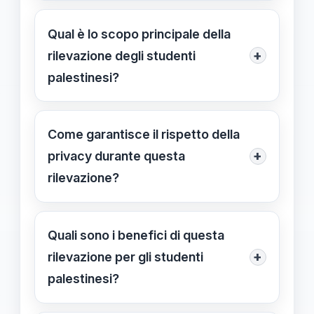
No, il MIM ribadisce che non
vengono effettuate schedature o
Qual è lo scopo principale della
profilazioni individuali, ma si
+
rilevazione degli studenti
raccolgono dati aggregati per
palestinesi?
pianificare interventi di supporto.
L’obiettivo è sostenere politiche di
inclusione e accoglienza, garantendo
Come garantisce il rispetto della
interventi mirati senza pratiche di
+
privacy durante questa
profilazione individuale.
rilevazione?
Viene effettuata tramite raccolta di
dati numerici e anonimi, senza
Quali sono i benefici di questa
informazioni identificative,
+
rilevazione per gli studenti
rispettando le normative sulla privacy
palestinesi?
e il GDPR.
Permette di pianificare risorse e