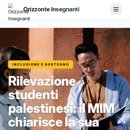
Orizzonte Insegnanti
INCLUSIONE E SOSTEGNO
Rilevazione
studenti
palestinesi: il MIM
chiarisce la sua