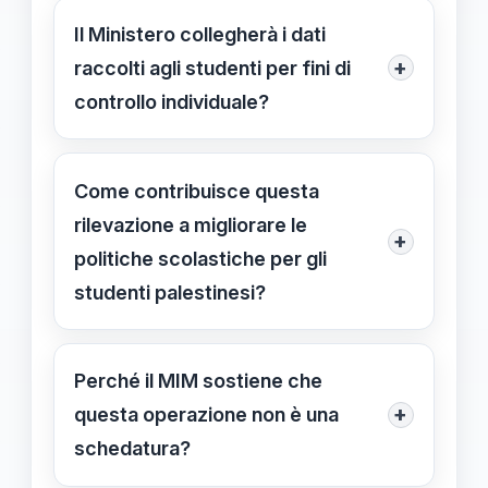
interventi di supporto, creando un
Il Ministero collegherà i dati
ambiente scolastico più inclusivo e
+
raccolti agli studenti per fini di
sicuro per gli studenti palestinesi.
controllo individuale?
Assolutamente no. Il MIM chiarisce
che i dati sono aggregati e non
Come contribuisce questa
vengono utilizzati per controlli o
rilevazione a migliorare le
+
profilazioni individuali.
politiche scolastiche per gli
studenti palestinesi?
Fornisce dati utili per individuare le
necessità di risorse e supporto,
Perché il MIM sostiene che
facilitando politiche di inclusione più
+
questa operazione non è una
efficaci e mirate.
schedatura?