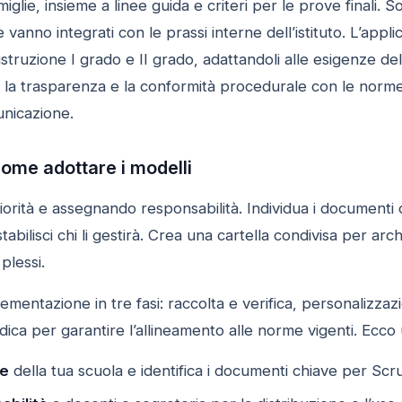
miglie, insieme a linee guida e criteri per le prove finali
vanno integrati con le prassi interne dell’istituto. L’appli
 di istruzione I grado e II grado, adattandoli alle esigenze d
lità, la trasparenza e la conformità procedurale con le norm
unicazione.
come adottare i modelli
riorità e assegnando responsabilità. Individua i documenti c
tabilisci chi li gestirà. Crea una cartella condivisa per ar
plessi.
mentazione in tre fasi: raccolta e verifica, personalizzazi
ca per garantire l’allineamento alle norme vigenti. Ecco 
ze
della tua scuola e identifica i documenti chiave per Scru