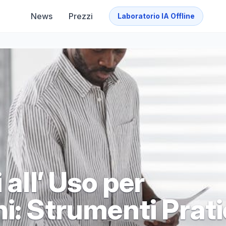
News
Prezzi
Laboratorio IA Offline
 all’ Uso per
i: Strumenti Prati