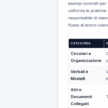
esempi concreti per I
uniforma le pratiche 
responsabile di cias
flusso di lavoro coer
CATEGORIA
Circolari e
C
Organizzazione
p
Verbali e
V
Modelli
i
Atti e
Documenti
T
Collegati