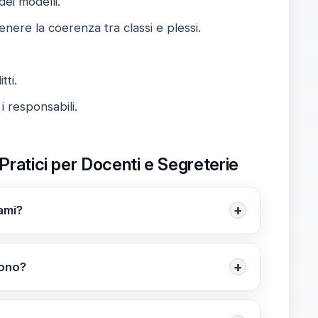
dei modelli.
nere la coerenza tra classi e plessi.
tti.
 i responsabili.
 Pratici per Docenti e Segreterie
+
sami?
 e Modelli, Atti e Documenti Collegati,
i agli abbonati tramite la rivista sfogliabile.
+
uono?
ile; nel servizio sono illustrate le istruzioni