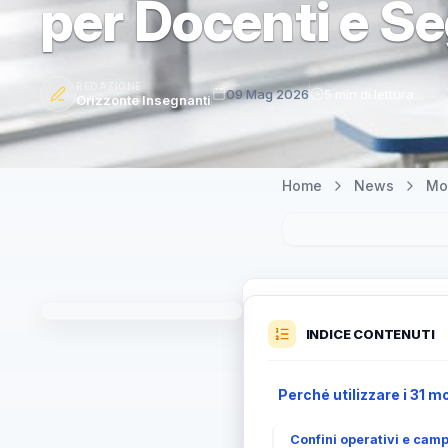
per Docenti e Se
REDAZIONE
09 Mag 2026
5 min di lettura
Orizzonte Insegnanti
Home
News
Mo
INDICE CONTENUTI
Perché utilizzare i 31 m
Confini operativi e camp