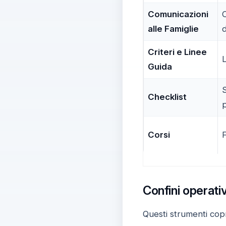
Comunicazioni
C
alle Famiglie
d
Criteri e Linee
L
Guida
S
Checklist
Corsi
Confini operati
Questi strumenti copro