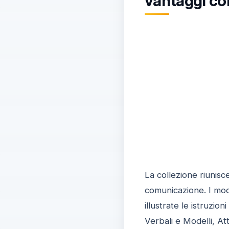
vantaggi co
La collezione riunisc
comunicazione. I model
illustrate le istruzi
Verbali e Modelli, At