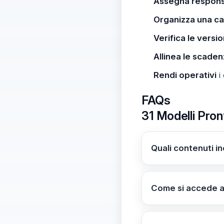
Assegna responsa
Organizza una ca
Verifica le versio
Allinea le scade
Rendi operativi
i 
FAQs
31 Modelli Pront
Quali contenuti in
La raccolta compre
Comunicazioni alle F
Come si accede ai 
I modelli sono immed
per scaricare e i