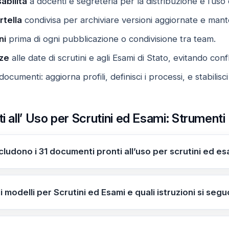
bilità
a docenti e segreteria per la distribuzione e l’uso 
rtella
condivisa per archiviare versioni aggiornate e mante
ni
prima di ogni pubblicazione o condivisione tra team.
nze
alle date di scrutini e agli Esami di Stato, evitando confli
documenti: aggiorna profili, definisci i processi, e stabilisci
i all’ Uso per Scrutini ed Esami: Strumenti
cludono i 31 documenti pronti all’uso per scrutini ed e
nde sette macro aree: Circolari e Organizzazione, Verbali
amiglie, Criteri e Linee Guida, Checklist e Corsi; disponibil
modelli per Scrutini ed Esami e quali istruzioni si seg
iatamente attivabili agli abbonati tramite la rivista sfogliab
mplementare ogni documento.