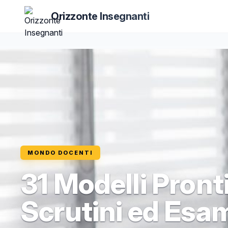
Orizzonte Insegnanti
MONDO DOCENTI
31 Modelli Pronti
Scrutini ed Esam