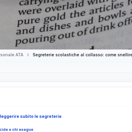
rsonale ATA
Segreterie scolastiche al collasso: come snellir
leggerire subito le segreterie
ecide e chi esegue