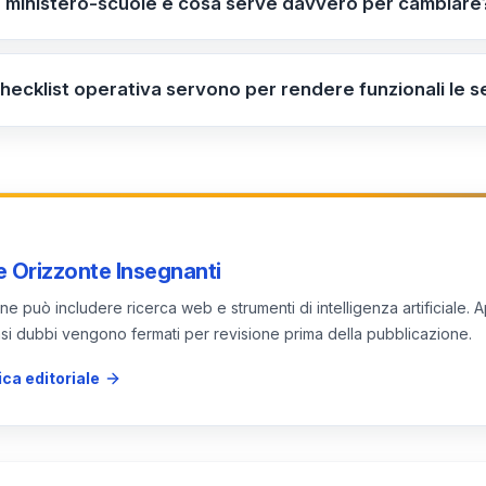
a ministero-scuole e cosa serve davvero per cambiare
a; semplificare le procedure (Ministero e Segreterie) con
mani evidenzia un dualismo: molte semplificazioni sono pre
menti di risorse (Ministero e Regioni) per bilanciare carich
serve consentire alle scuole di operare autonomamente s
dio termine; medio termine; breve/medio termine.
 checklist operativa servono per rendere funzionali le 
 a livello centrale e rivedere i trasferimenti che depauperan
ist entro sette giorni e verifica i risultati entro il primo 
, dematerializzare i flussi di lavoro, stabilire tempi di r
e nel contesto locale.
 Orizzonte Insegnanti
e può includere ricerca web e strumenti di intelligenza artificiale. A
 casi dubbi vengono fermati per revisione prima della pubblicazione.
ica editoriale