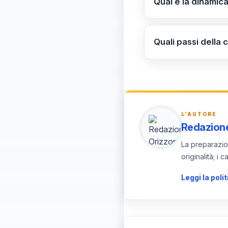
Qual è la dinamic
gestione quotidian
La diagnosi di Ger
rivedere i trasferi
cambiare davvero 
12 mesi; breve/me
Quali passi della
attribuire funzioni
Implementa la checkl
moduli e procedure
ribilanciare risors
L'AUTORE
Redazione
La preparazion
originalità; i
Leggi la polit