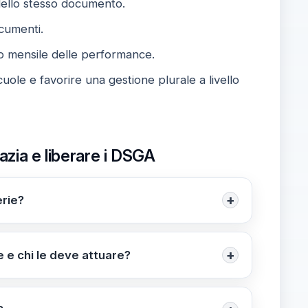
dello stesso documento.
ocumenti.
o mensile delle performance.
cuole e favorire una gestione plurale a livello
azia e liberare i DSGA
+
erie?
idotto e troppi adempimenti. Propone di
ellire le procedure, così da restituire ai
+
e e chi le deve attuare?
 dirigente amministrativo (Preside e DSGA)
DSGA in collaborazione con Preside) per la