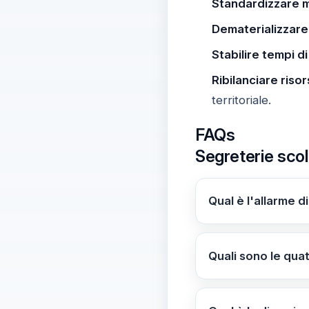
Standardizzare m
Dematerializzare 
Stabilire tempi di
Ribilanciare riso
territoriale.
FAQs
Segreterie scol
Qual è l'allarme d
Germani denuncia c
affiancare al presi
Quali sono le qua
dirigenti la guida d
La diagnosi di Ger
per ridurre adempi