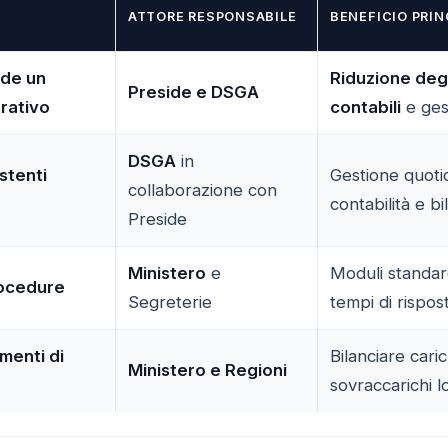
ATTORE RESPONSABILE
BENEFICIO PRIN
ide un
Riduzione deg
Preside e DSGA
rativo
contabili
e ges
DSGA
in
stenti
Gestione quotid
collaborazione con
contabilità e bi
Preside
Ministero
e
Moduli standar
rocedure
Segreterie
tempi di rispos
imenti di
Bilanciare caric
Ministero e Regioni
sovraccarichi lo