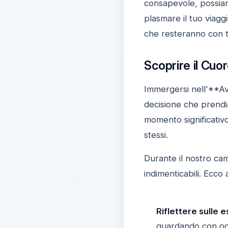
consapevole, possiamo
plasmare il tuo viagg
che resteranno con te
Scoprire il Cuo
Immergersi nell'**Av
decisione che prendi
momento significativ
stessi.
Durante il nostro c
indimenticabili. Ecco
Riflettere sulle 
guardando con occ