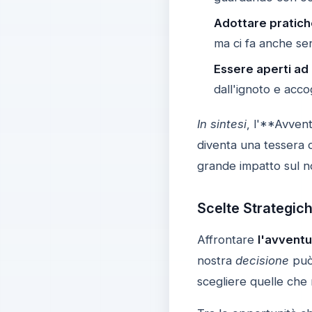
Adottare pratiche
ma ci fa anche sen
Essere aperti ad
dall'ignoto e acco
In sintesi
, l'**Avven
diventa una tessera d
grande impatto sul n
Scelte Strategic
Affrontare
l'avvent
nostra
decisione
può 
scegliere quelle che m