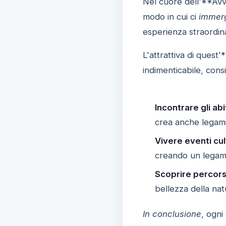
Nel cuore dell'**Avve
modo in cui ci
immer
esperienza straordin
L'attrattiva di quest'
indimenticabile, cons
Incontrare gli abi
crea anche legami
Vivere eventi cul
creando un legame
Scoprire percorsi
bellezza della nat
In conclusione
, ogni