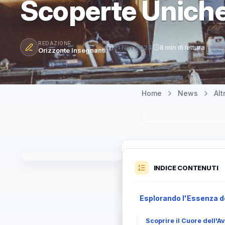
Scoperte Unich
REDAZIONE
21 Nov 2024
8 min di lettura
Orizzonte Insegnanti
Home
News
Al
INDICE CONTENUTI
Esplorando l'Essenza de
Scoprire il Cuore dell'