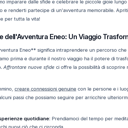
 imparare dalle sfide e celebrare le piccole gioie lungo 
io e renderti partecipe di un'avventura memorabile. Apriti 
 per tutta la vita!
re dell'Avventura Eneo: Un Viaggio Trasfor
ventura Eneo** significa intraprendere un percorso che v
amo prima e durante il nostro viaggio ha il potere di tra
o.
Affrontare nuove sfide
ci offre la possibilità di scoprir
ammino,
creare connessioni genuine
con le persone e i luog
 alcuni passi che possiamo seguire per arricchire ulteriorme
esperienze quotidiane
: Prendiamoci del tempo per medita
hi nuovi ciò che ci circonda.