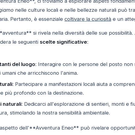
ntura Eneo**, ci troviamo a esplorare aspetti fondamentali
giamo
nelle culture locali e nelle bellezze naturali può t
aria. Pertanto, è essenziale
coltivare la curiosità
e un atteg
**avventura** si rivela nella diversità delle sue possibilità.
idera le seguenti
scelte significative
:
tanti del luogo
: Interagire con le persone del posto non
 umani che arricchiscono l'anima.
turali
: Partecipare a manifestazioni locali aiuta a comprend
 più profondo con la destinazione.
 naturali
: Dedicarci all'esplorazione di sentieri, monti e 
ura, stimolando la nostra sensibilità ambientale.
 aspetto dell'**Avventura Eneo** può rivelare opportuni