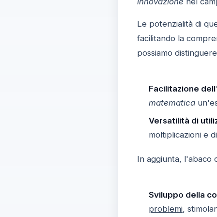
innovazione
nel camp
Le potenzialità di qu
facilitando la compre
possiamo distinguere
Facilitazione de
matematica
un'es
Versatilità di util
moltiplicazioni e d
In aggiunta, l'abaco 
Sviluppo della c
problemi
, stimola