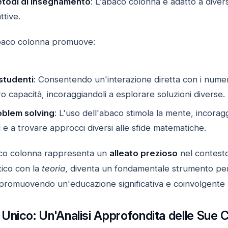
metodi di insegnamento
: L'abaco colonna è adatto a divers
ttive.
'abaco colonna promuove:
studenti
: Consentendo un'interazione diretta con i numer
ro capacità, incoraggiandoli a esplorare soluzioni diverse.
oblem solving
: L'uso dell'abaco stimola la mente, incoragg
i e a trovare approcci diversi alle sfide matematiche.
baco colonna rappresenta un
alleato prezioso
nel contest
ico con la
teoria
, diventa un fondamentale strumento per
promuovendo un'educazione significativa e coinvolgente 
nico: Un'Analisi Approfondita delle Sue C