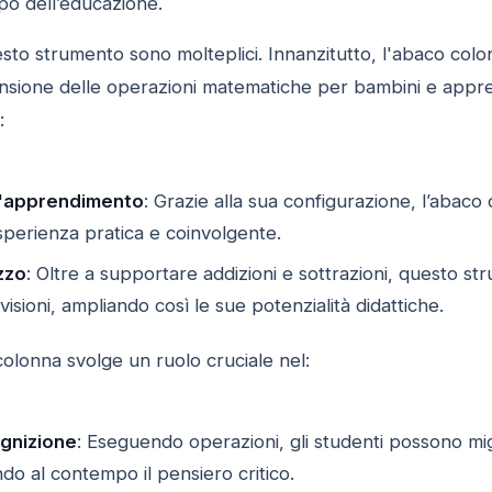
o dell’educazione.
esto strumento sono molteplici. Innanzitutto, l'abaco col
nsione delle operazioni matematiche per bambini e apprend
:
ll'apprendimento
: Grazie alla sua configurazione, l’abac
perienza pratica e coinvolgente.
izzo
: Oltre a supportare addizioni e sottrazioni, questo s
ivisioni, ampliando così le sue potenzialità didattiche.
colonna svolge un ruolo cruciale nel:
ognizione
: Eseguendo operazioni, gli studenti possono migl
ndo al contempo il pensiero critico.