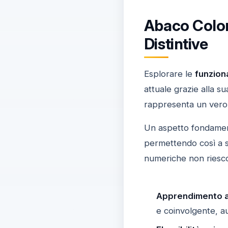
Abaco Colon
Distintive
Esplorare le
funziona
attuale grazie alla s
rappresenta un vero 
Un aspetto fondament
permettendo così a s
numeriche non riescon
Apprendimento a
e coinvolgente, au