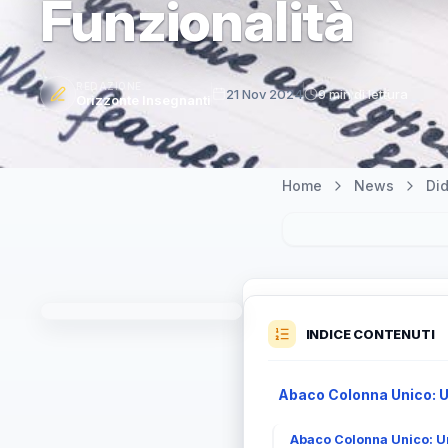
Funzionalità
REDAZIONE
21 Nov 2024
9 min di lettura
Orizzonte Insegnanti
Home
News
Did
INDICE CONTENUTI
Abaco Colonna Unico: Un
Abaco Colonna Unico: Un