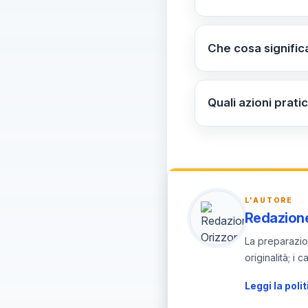
Sequenza: 1) Priori
come criterio resid
Che cosa significa
È applicato in via 
delle fasi principali
Quali azioni prat
Verificare la pubbli
note ufficiali e ag
L'AUTORE
Redazione
La preparazion
originalità; i
Leggi la polit