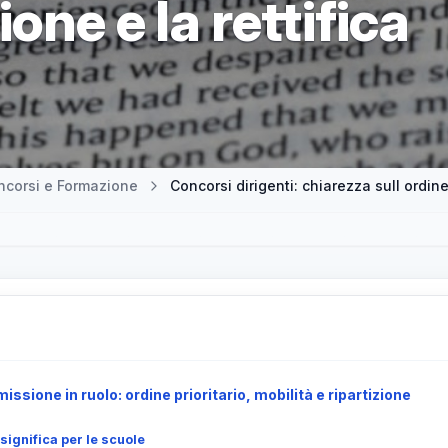
one e la rettifica
ncorsi e Formazione
Concorsi dirigenti: chiarezza sull ordine
ssione in ruolo: ordine prioritario, mobilità e ripartizione
significa per le scuole