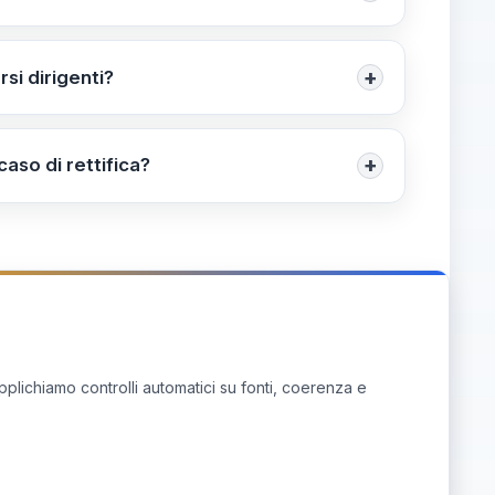
nale (100%); 4) Criterio Ripartizione 60/40
+
rsi dirigenti?
anza normativa si determina dopo l’esaurimento
+
aso di rettifica?
tale istituzionale; consultare rettifiche o
pplichiamo controlli automatici su fonti, coerenza e