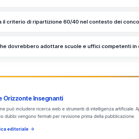
tà Vincitori 2023; 2) Posti Vacanti; 3) Mobilità Interregio
uale e subordinato alle fasi precedenti.
 il criterio di ripartizione 60/40 nel contesto dei conco
residuale e subordinato alle fasi precedenti; la sua rilev
.
iche dovrebbero adottare scuole e uffici competenti in c
cazione ufficiale e i riferimenti normativi aggiornati sul por
giornare le comunicazioni interne e i piani di reclutamento.
 Orizzonte Insegnanti
e può includere ricerca web e strumenti di intelligenza artificiale. A
 casi dubbi vengono fermati per revisione prima della pubblicazione.
ica editoriale