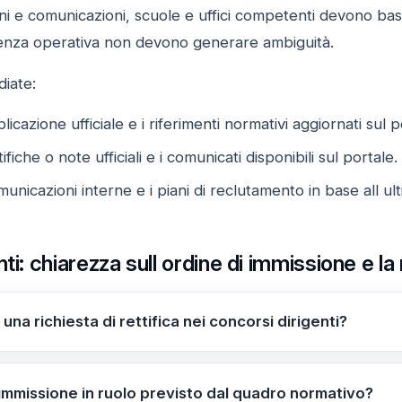
i e comunicazioni, scuole e uffici competenti devono basarsi 
uenza operativa non devono generare ambiguità.
diate:
icazione ufficiale e i riferimenti normativi aggiornati sul po
ifiche o note ufficiali e i comunicati disponibili sul portale.
unicazioni interne e i piani di reclutamento in base all u
ti: chiarezza sull ordine di immissione e la 
 una richiesta di rettifica nei concorsi dirigenti?
a chiarire l'interpretazione del quadro normativo sull'immis
il criterio di ripartizione 60/40, evitando fraintendiment
i immissione in ruolo previsto dal quadro normativo?