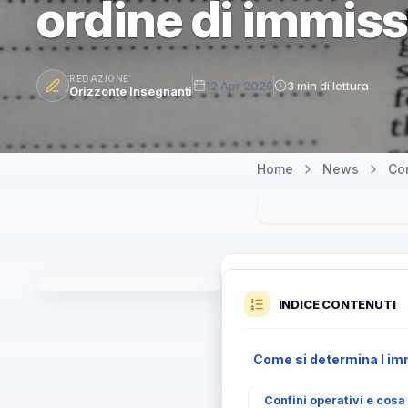
ordine di immissi
REDAZIONE
12 Apr 2026
3 min di lettura
Orizzonte Insegnanti
Home
News
Co
INDICE CONTENUTI
Come si determina l immi
Confini operativi e cosa 