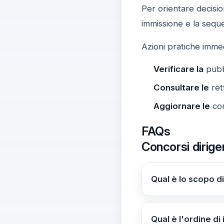
Per orientare decision
immissione e la seq
Azioni pratiche imme
Verificare la
pubbl
Consultare le
rett
Aggiornare le
com
FAQs
Concorsi dirigen
Qual è lo scopo di
La rettifica serve 
quando pertinente, 
Qual è l'ordine d