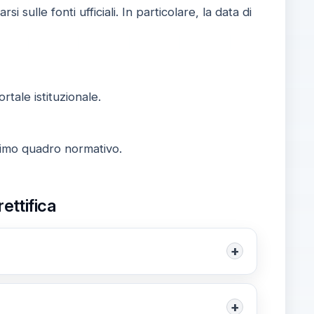
sulle fonti ufficiali. In particolare, la data di
rtale istituzionale.
ltimo quadro normativo.
rettifica
+
sione in ruolo, la mobilità interregionale e,
i nelle procedure di reclutamento.
+