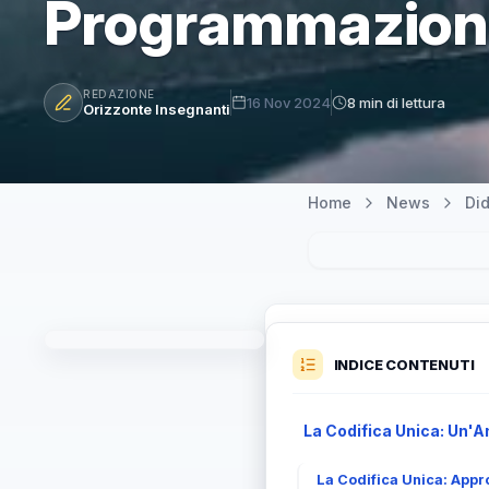
Programmazion
REDAZIONE
16 Nov 2024
8 min di lettura
Orizzonte Insegnanti
Home
News
Did
INDICE CONTENUTI
La Codifica Unica: Un'A
La Codifica Unica: Appro