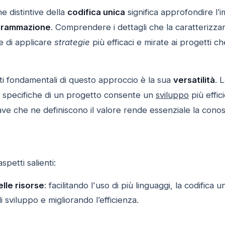
e distintive della
codifica unica
significa approfondire l’
grammazione
. Comprendere i dettagli che la caratterizz
e di applicare
strategie
più efficaci e mirate ai progetti c
 fondamentali di questo approccio è la sua
versatilità
. 
à specifiche di un progetto consente un
sviluppo
più effic
hiave che ne definiscono il valore rende essenziale la con
petti salienti:
lle risorse
: facilitando l'uso di più linguaggi, la codific
 sviluppo e migliorando l’efficienza.