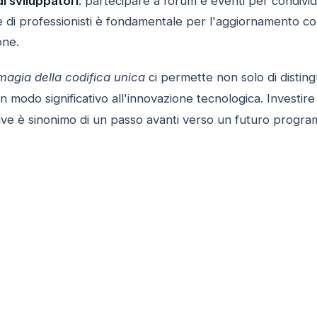
di sviluppatori
: partecipare a forum e eventi per condiv
e di professionisti è fondamentale per l'aggiornamento co
one.
magia della codifica unica
ci permette non solo di disti
in modo significativo all'innovazione tecnologica. Investi
ntive è sinonimo di un passo avanti verso un futuro program