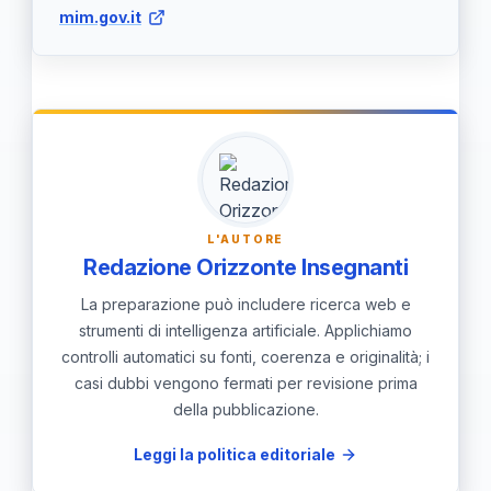
consapevolezza del cittadino su temi
mim.gov.it
necessario. Per gli studenti, ciò
come sostenibilità e cittadinanza
significa preparare una narrazione
digitale.
personale dei propri meriti e
competenze anziché limitarsi a
studiare per un'estrazione casuale di
argomenti.
L'AUTORE
Redazione Orizzonte Insegnanti
La preparazione può includere ricerca web e
strumenti di intelligenza artificiale. Applichiamo
controlli automatici su fonti, coerenza e originalità; i
casi dubbi vengono fermati per revisione prima
della pubblicazione.
Leggi la politica editoriale