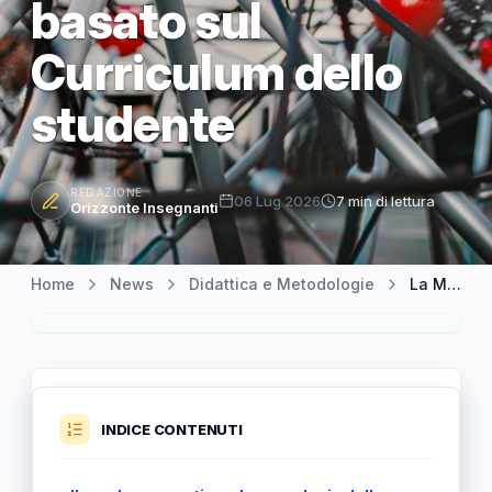
basato sul
Curriculum dello
studente
REDAZIONE
06 Lug 2026
7 min di lettura
Orizzonte Insegnanti
Home
News
Didattica e Metodologie
La Maturità 2026 e il superamento del "nodo tematico": il nuovo modello basato sul Curriculum dello studente
INDICE CONTENUTI