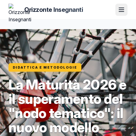
Orizzonte Insegnanti
DIDATTICA E METODOLOGIE
La Maturità 2026 e
il superamento del
"nodo tematico": il
nuovo modello