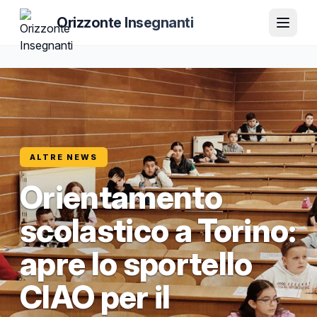
Orizzonte Insegnanti
ALTRE NEWS
Orientamento
scolastico a Torino:
apre lo sportello
CIAO per il