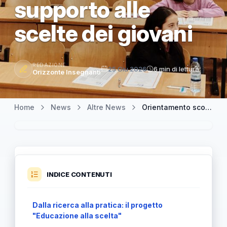
supporto alle
scelte dei giovani
REDAZIONE
25 Giu 2026
6 min di lettura
Orizzonte Insegnanti
Home
News
Altre News
Orientamento scolastico a Torino: apre lo sportello CIAO per il supporto alle scelte dei giovani
INDICE CONTENUTI
Dalla ricerca alla pratica: il progetto
"Educazione alla scelta"