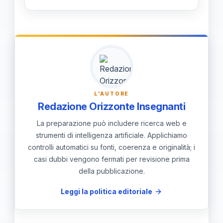
"consapevolezza della scelta".
Lo sportello è situato presso la sede
L'approccio non si limita a fornire dati
della Città metropolitana di Torino in
sui corsi, ma mira a supportare il
Corso Inghilterra 7, piano terreno.
percorso di riflessione personale
Sebbene i dettagli precisi su orari e
attraverso un dialogo diretto e
modalità di prenotazione degli
personalizzato.
appuntamenti non siano ancora
L'AUTORE
Redazione Orizzonte Insegnanti
pubblici, verranno comunicati
ufficialmente in prossimità
La preparazione può includere ricerca web e
strumenti di intelligenza artificiale. Applichiamo
dell'apertura di settembre.
controlli automatici su fonti, coerenza e originalità; i
casi dubbi vengono fermati per revisione prima
della pubblicazione.
Leggi la politica editoriale