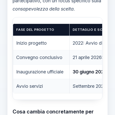
partecipativo, con un focus specifico sulla
consapevolezza della scelta
.
FASE DEL PROGETTO
DETTAGLIO E SCADEN
Inizio progetto
2022: Avvio di "Educ
Convegno conclusivo
21 aprile 2026: Prese
Inaugurazione ufficiale
30 giugno 2026
all
Avvio servizi
Settembre 2026: Att
Cosa cambia concretamente per