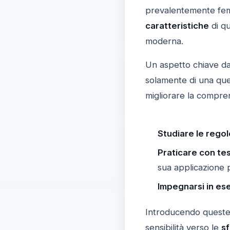
prevalentemente femm
caratteristiche
di qu
moderna.
Un aspetto chiave da
solamente di una ques
migliorare la compren
Studiare le regol
Praticare con test
sua applicazione p
Impegnarsi in ese
Introducendo queste t
sensibilità verso le
s