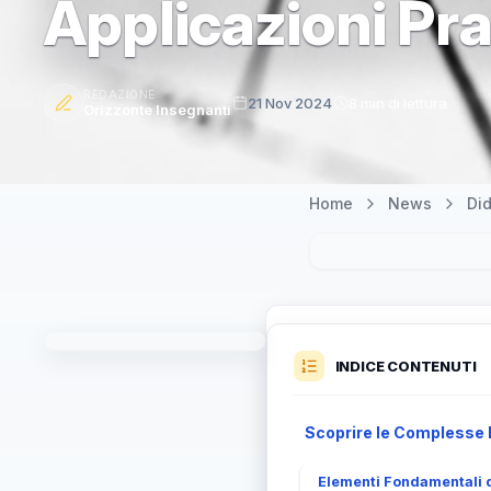
Applicazioni Pra
REDAZIONE
21 Nov 2024
8 min di lettura
Orizzonte Insegnanti
Home
News
Did
INDICE CONTENUTI
Scoprire le Complesse D
Elementi Fondamentali d