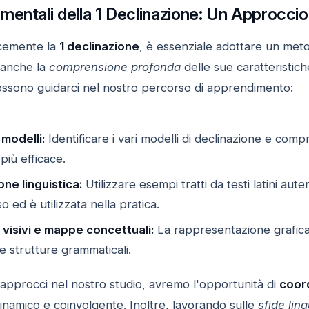
entali della 1 Declinazione: Un Approccio
acemente la
1 declinazione
, è essenziale adottare un meto
 anche la
comprensione profonda
delle sue caratteristich
ssono guidarci nel nostro percorso di apprendimento:
 modelli:
Identificare i vari modelli di declinazione e com
più efficace.
ne linguistica:
Utilizzare esempi tratti da testi latini aute
o ed è utilizzata nella pratica.
i visivi e mappe concettuali:
La rappresentazione grafica
le strutture grammaticali.
approcci nel nostro studio, avremo l'opportunità di
coord
namico e coinvolgente. Inoltre, lavorando sulle
sfide lin