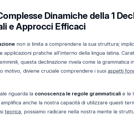
 Complesse Dinamiche della 1 Decl
i e Approcci Efficaci
nazione
non si limita a comprendere la sua struttura; impli
e applicazioni pratiche all'interno della lingua latina. Ca
mminili, questa declinazione rivela come la grammatica inf
to motivo, diviene cruciale comprendere i suoi
aspetti fon
ale riguarda la
conoscenza le regole grammaticali
e le 
mplifica anche la nostra capacità di utilizzare questi term
isi
teorica
, possiamo radicare nella nostra mente le strutt