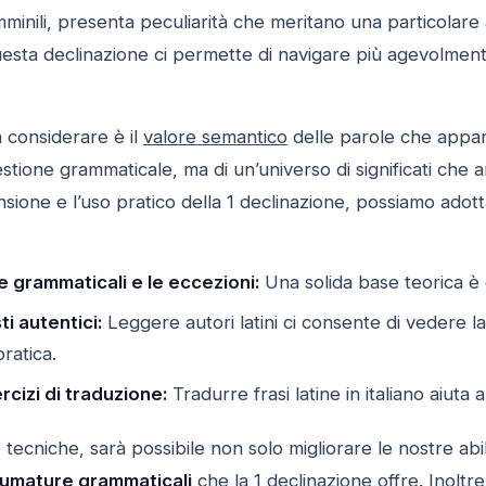
inili, presenta peculiarità che meritano una particolare
esta declinazione ci permette di navigare più agevolmente 
 considerare è il
valore semantico
delle parole che appart
tione grammaticale, ma di un’universo di significati che a
sione e l’uso pratico della 1 declinazione, possiamo adott
e grammaticali e le eccezioni:
Una solida base teorica è
i autentici:
Leggere autori latini ci consente di vedere l
ratica.
rcizi di traduzione:
Tradurre frasi latine in italiano aiuta 
ecniche, sarà possibile non solo migliorare le nostre abili
fumature grammaticali
che la 1 declinazione offre. Inoltr