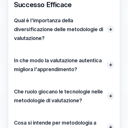
Successo Efficace
Qual è l'importanza della
+
diversificazione delle metodologie di
valutazione?
La diversificazione delle metodologie di
valutazione permette di rispondere alle
In che modo la valutazione autentica
+
esigenze specifiche di ciascun progetto,
migliora l'apprendimento?
migliorando l'efficacia dell'apprendimento
La valutazione autentica promuove un
e garantendo che ogni studente riceva un
apprendimento esperienziale, aumentando
Che ruolo giocano le tecnologie nelle
supporto adeguato.
+
il coinvolgimento degli studenti attraverso
metodologie di valutazione?
attività che riflettono situazioni reali,
Le tecnologie, se implementate
favorendo l’applicazione pratica delle
correttamente, possono potenziare i
Cosa si intende per metodologia a
competenze acquisite.
+