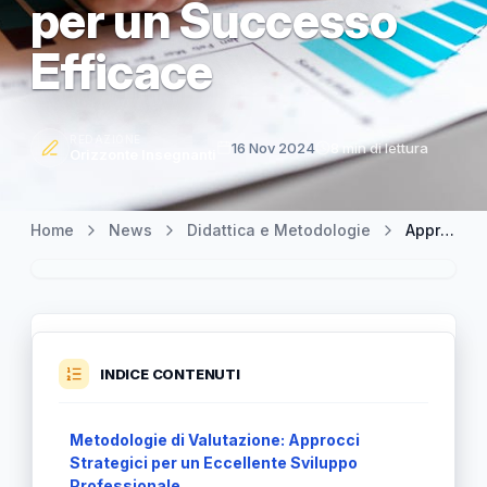
per un Successo
Efficace
REDAZIONE
16 Nov 2024
8 min di lettura
Orizzonte Insegnanti
Home
News
Didattica e Metodologie
Approfondimento sulle Metodologie di Valutazione: Strategie Uniche per un Successo Efficace
INDICE CONTENUTI
Metodologie di Valutazione: Approcci
Strategici per un Eccellente Sviluppo
Professionale