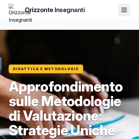
Orizzonte Insegnanti
DIDATTICA E METODOLOGIE
Approfondimento
sulle Metodologie
di Valutazione:
Strategie Uniche