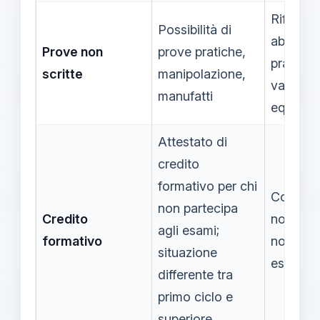
Riflette
Possibilità di
abilità
Prove non
prove pratiche,
pratiche
scritte
manipolazione,
valutazi
manufatti
equa
Attestato di
credito
formativo per chi
Compon
non partecipa
Credito
normativ
agli esami;
formativo
non sem
situazione
esplicita
differente tra
primo ciclo e
superiore