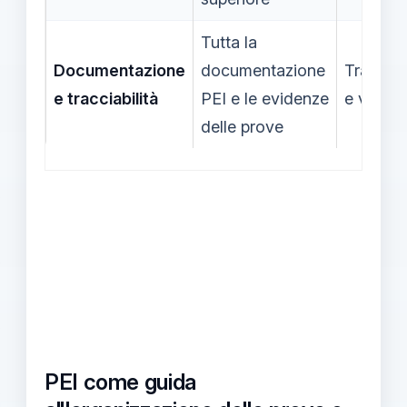
Tutta la
Documentazione
documentazione
Traspar
e tracciabilità
PEI e le evidenze
e verific
delle prove
PEI come guida