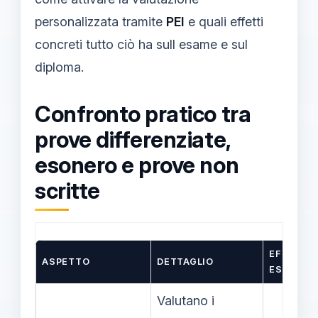
personalizzata tramite
PEI
e quali effetti
concreti tutto ciò ha sull esame e sul
diploma.
Confronto pratico tra
prove differenziate,
esonero e prove non
scritte
EFFETTO
ASPETTO
DETTAGLIO
ESAME
Valutano i