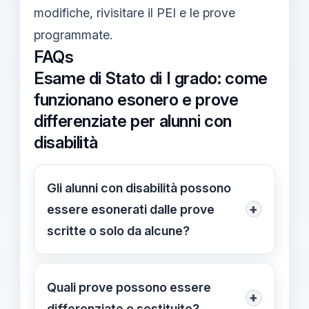
modifiche, rivisitare il PEI e le prove
programmate.
FAQs
Esame di Stato di I grado: come
funzionano esonero e prove
differenziate per alunni con
disabilità
Gli alunni con disabilità possono
+
essere esonerati dalle prove
scritte o solo da alcune?
Dipende dal PEI: può prevedere
esonero dalle prove scritte o da
Quali prove possono essere
+
determinate discipline se aggiornato.
differenziate o sostituite?