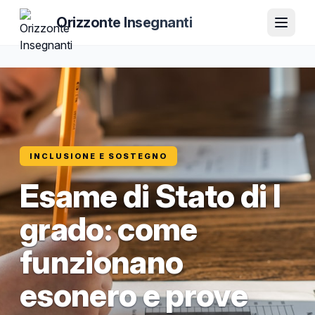
Orizzonte Insegnanti
INCLUSIONE E SOSTEGNO
Esame di Stato di I
grado: come
funzionano
esonero e prove