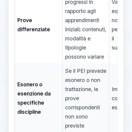
progressi in
Valore
rapporto agli
equivale
Prove
apprendimenti
non
differenziate
iniziali; contenuti,
penaliz
modalità e
il
tipologie
superam
possono variare
Se il PEI prevede
esonero o non
Esonero o
trattazione, le
Impatto 
esenzione da
prove
contenu
specifiche
corrispondenti
esamina
discipline
non sono
previste