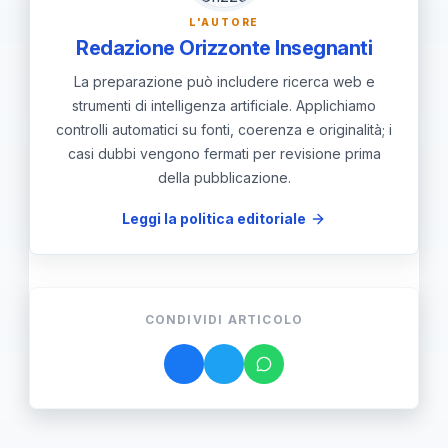
vanno nel fascicolo; può esserci
L'AUTORE
credito formativo o registrazione
Redazione Orizzonte Insegnanti
della situazione nel dossier.
La preparazione può includere ricerca web e
strumenti di intelligenza artificiale. Applichiamo
controlli automatici su fonti, coerenza e originalità; i
casi dubbi vengono fermati per revisione prima
della pubblicazione.
Leggi la politica editoriale
CONDIVIDI ARTICOLO