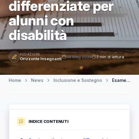
differenziate per
alunni con
disabilità
REDAZIONE
06 Mag 2026
3 min di lettura
Orizzonte Insegnanti
Home
News
Inclusione e Sostegno
Esame di Stato di I grado: come funzionano esonero e prove differenziate per alunni con disabilità
INDICE CONTENUTI