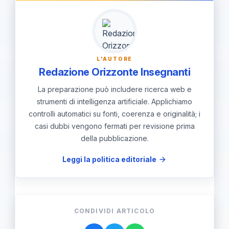
revisioni e condividere le nuove
policy entro 30 giorni; fornire
indicazioni chiare sui canali di
segnalazione e sui casi in cui i dati
L'AUTORE
potrebbero essere consultati.
Redazione Orizzonte Insegnanti
La preparazione può includere ricerca web e
strumenti di intelligenza artificiale. Applichiamo
controlli automatici su fonti, coerenza e originalità; i
casi dubbi vengono fermati per revisione prima
della pubblicazione.
Leggi la politica editoriale
CONDIVIDI ARTICOLO