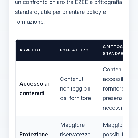
un confronto chiaro tra E2EE e crittografia
standard, utile per orientare policy e
formazione.
CRITTOGRAFIA
ASPETTO
E2EE ATTIVO
STANDARD
Contenuti
Contenuti
accessibili al
Accesso ai
non leggibili
fornitore in
contenuti
dal fornitore
presenza di
necessità
Maggiore
Maggiore
Protezione
riservatezza
possibilità di