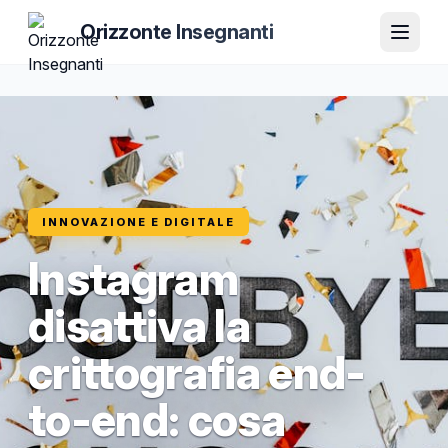
Orizzonte Insegnanti
INNOVAZIONE E DIGITALE
Instagram
disattiva la
crittografia end-
to-end: cosa