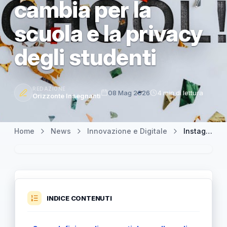
cambia per la
scuola e la privacy
degli studenti
REDAZIONE
08 Mag 2026
4 min di lettura
Orizzonte Insegnanti
Home
News
Innovazione e Digitale
Instagram disattiva la crittografia end-to-end: cosa cambia per la scuola e la privacy degli studenti
INDICE CONTENUTI