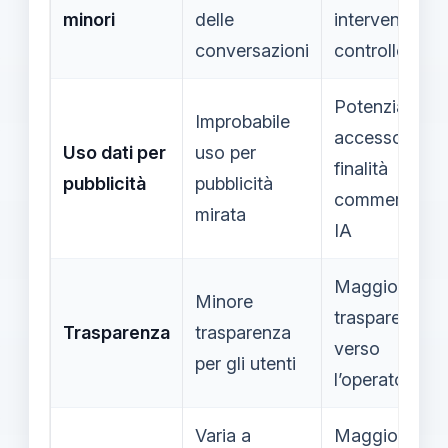
minori
delle
intervento e
conversazioni
controllo
Potenziale
Improbabile
accesso per
Uso dati per
uso per
finalità
pubblicità
pubblicità
commerciali 
mirata
IA
Maggiore
Minore
trasparenza
Trasparenza
trasparenza
verso
per gli utenti
l’operatore
Varia a
Maggiore