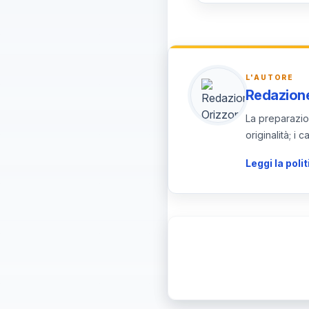
L’implementazione r
una governance ch
L'AUTORE
Redazione
La preparazion
originalità; i
Leggi la polit