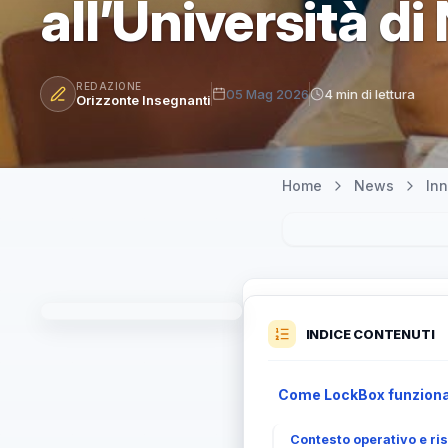
all’Università di
REDAZIONE
05 Mag 2026
4 min di lettura
Orizzonte Insegnanti
Home
News
Inn
INDICE CONTENUTI
Come LockBox funziona e
Contesto operativo e ris