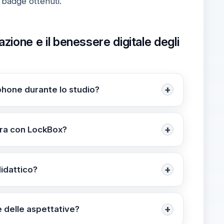
 badge ottenuti.
one e il benessere digitale degli
+
hone durante lo studio?
ause in monete. I premi includono
e certifica autodisciplina e gestione del
+
stra con LockBox?
sitari. Le monete si guadagnano durante le
o da Bestr) si raggiunge dopo circa 25 ore di
+
idattico?
ie di coinvolgimento. L’Open Badge
e utile per docenti e tecnici amministrativi.
+
e delle aspettative?