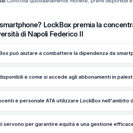
ssi
Controlla quotidianamente monete, premi disponibili e
smartphone? LockBox premia la concentrazi
versità di Napoli Federico II
Box può aiutare a combattere la dipendenza da smartp
e notifiche durante la sessione di studio e trasforma le p
stra, ingressi al cinema e testi universitari; un Open Badg
disponibili e come si accede agli abbonamenti in pale
abbonamenti in palestra, ingressi al cinema e testi univer
 la soglia premio (Open Badge Benessere Digitale rilasciat
enti e personale ATA utilizzare LockBox nell'ambito d
e pratiche didattiche più mirate e testare nuove strateg
plina e gestione del tempo, offrendo un metro di valutazion
i servono per garantire equità e una gestione efficac