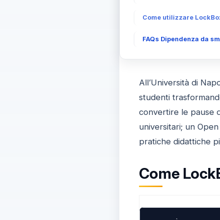
Come utilizzare LockBox
FAQs Dipendenza da smar
All’Università di Na
studenti trasformando
convertire le pause di
universitari; un Ope
pratiche didattiche p
Come LockBo