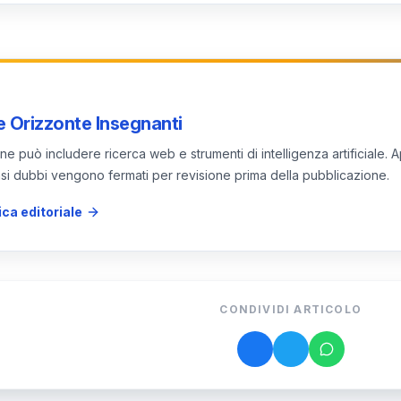
ichiede equità di accesso, gestione delle aspettative e sist
iara e una comunicazione trasparente tra studenti, docen
 Orizzonte Insegnanti
e può includere ricerca web e strumenti di intelligenza artificiale. A
 casi dubbi vengono fermati per revisione prima della pubblicazione.
ica editoriale
CONDIVIDI ARTICOLO