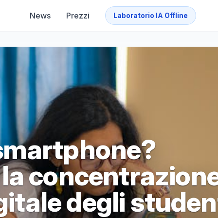
News
Prezzi
Laboratorio IA Offline
 smartphone?
la concentrazion
gitale degli studen