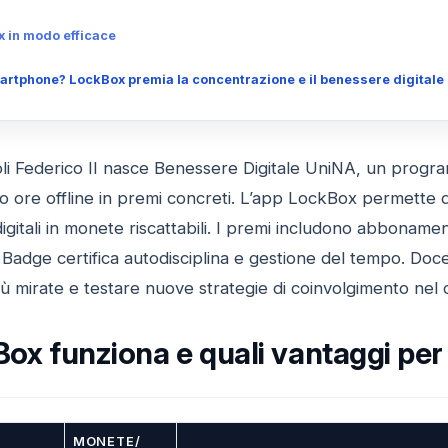
 in modo efficace
tphone? LockBox premia la concentrazione e il benessere digitale deg
poli Federico II nasce Benessere Digitale UniNA, un prog
 ore offline in premi concreti. L’app LockBox permette di 
gitali in monete riscattabili. I premi includono abbonamenti
n Badge certifica autodisciplina e gestione del tempo. 
iù mirate e testare nuove strategie di coinvolgimento nel
x funziona e quali vantaggi per 
MONETE/