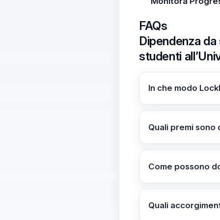
Monitora Progre
FAQs
Dipendenza da 
studenti all’Uni
In che modo Lock
LockBox silenzia l
abbonamenti in pale
Quali premi sono 
tempo.
I premi includono 
sessioni di studio;
Come possono doc
concentrazione.
Possono promuover
valorizza autodisci
Quali accorgiment