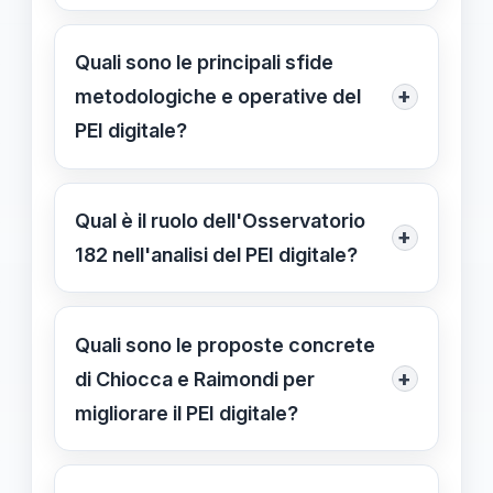
Il PEI digitale permette aggiornamenti
più tempestivi, una gestione
Quali sono le principali sfide
condivisa e una comunicazione più
+
metodologiche e operative del
efficace tra tutti gli attori coinvolti,
PEI digitale?
migliorando l'inclusione e l'efficacia
Le principali sfide includono
delle strategie educative.
l'interoperabilità tra sistemi, la
Qual è il ruolo dell'Osservatorio
+
resistenza al cambiamento e la
182 nell'analisi del PEI digitale?
necessità di formazione continua per
L'Osservatorio 182 monitora, analizza
gli operatori scolastici.
e propone miglioramenti sulle
Quali sono le proposte concrete
politiche educative inclusive,
+
di Chiocca e Raimondi per
collaborando con il Ministero e
migliorare il PEI digitale?
formulando raccomandazioni basate
Durante il webinar, verranno
sulle pratiche scolastiche.
presentate dieci proposte per