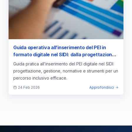
Guida operativa all’inserimento del PEI in
formato digitale nel SIDI: dalla progettazione
educativa alla gestione digitale del Piano
Guida pratica all’inserimento del PEI digitale nel SIDI:
Educativo Individualizzato —
progettazione, gestione, normative e strumenti per un
approfondimento e guida
percorso inclusivo efficace.
24 Feb 2026
Approfondisci