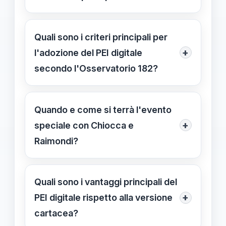
Il PEI digitale è una versione
elettronica del Piano Educativo
Quali sono i criteri principali per
Individualizzato, che mira a
+
l'adozione del PEI digitale
aggiornare e condividere le strategie
secondo l'Osservatorio 182?
educative tramite piattaforme digitali,
I principali criteri includono l'usabilità
favorendo collaborazione e
delle piattaforme, la sicurezza dei dati
Quando e come si terrà l'evento
personalizzazione degli interventi.
e la compatibilità con altri sistemi
+
speciale con Chiocca e
scolastici, garantendo
Raimondi?
un'implementazione efficace e sicura.
L'evento si svolgerà in live streaming
martedì 24 febbraio alle 17:00 sui
Quali sono i vantaggi principali del
canali Facebook e YouTube di
+
PEI digitale rispetto alla versione
Orizzonte Scuola. Si consiglia di
cartacea?
collegarsi qualche minuto prima.