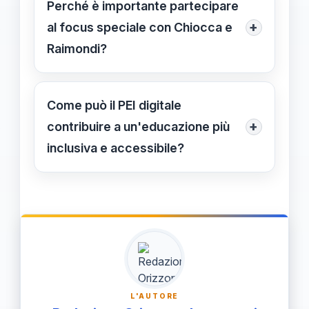
Perché è importante partecipare
rafforzare le competenze digitali,
+
al focus speciale con Chiocca e
semplificare le procedure e migliorare
Raimondi?
la collaborazione tra scuole, famiglie
Partecipare permette di acquisire
e istituzioni.
strumenti aggiornati, conoscere le
Come può il PEI digitale
pratiche innovative e contribuire a
+
contribuire a un'educazione più
migliorare i piani educativi inclusivi
inclusiva e accessibile?
attraverso il confronto con esperti di
Il PEI digitale favorisce aggiornamenti
rilievo nazionale.
tempestivi, condivisione delle
informazioni e strategie
personalizzate, migliorando
l'inclusione scolastica e l'accessibilità
degli interventi per ogni studente.
L'AUTORE