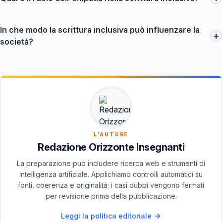
feedback a colleghi o amici può anche fornire informazioni
L'empatia gioca un ruolo cruciale nella scrittura inclusiva
preziose sul tuo linguaggio.
poiché consente di comprendere le diverse esperienze e
In che modo la scrittura inclusiva può influenzare la
+
identità degli altri. Utilizzare un linguaggio rispettoso e attento
società?
è un modo per mostrare questo rispetto e comprensione.
La scrittura inclusiva può avere un impatto significativo sulla
società promuovendo un linguaggio che riconosce e celebra
la diversità. Questo approccio incoraggia relazioni più
autentiche e può contribuire a una cultura di rispetto e
uguaglianza.
L'AUTORE
Redazione Orizzonte Insegnanti
La preparazione può includere ricerca web e strumenti di
intelligenza artificiale. Applichiamo controlli automatici su
fonti, coerenza e originalità; i casi dubbi vengono fermati
per revisione prima della pubblicazione.
Leggi la politica editoriale