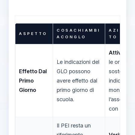
C O S A C H I A M B I
A Z I O N I S
A S P E T T O
A C O N G L O
T O
Attivare S
Le indicazioni del
le ore di
Effetto Dal
GLO possono
sostegno
Primo
avere effetto dal
indicate;
Giorno
primo giorno di
monitorar
scuola.
l’assegnaz
con attenz
Il PEI resta un
riferimento
Verificare