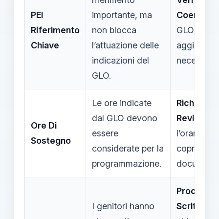
PEI
importante, ma
Coerenza
Riferimento
non blocca
GLO e PEI
Chiave
l’attuazione delle
aggiornare
indicazioni del
necessario
GLO.
Le ore indicate
Richieder
dal GLO devono
Revisione
Ore Di
essere
l’orario no
Sostegno
considerate per la
copre i bis
programmazione.
documenta
Procedur
I genitori hanno
Scritta
pe