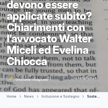
devono essere
applicate subito?
Chiarimenti con
l’avvocato Walter
Miceli ed Evelina
Chiocca
REDAZIONE
07 Mag 2026
4 min di lettura
Orizzonte Insegnanti
Home
News
Inclusione e Sostegno
Sostegno agli alunni con disabilità: le decisioni del GLO devono essere applicate subito? Chiarimenti con l’avvocato Walter Miceli ed Evelina Chiocca