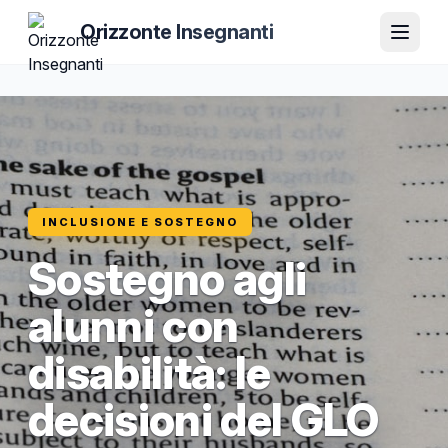
Orizzonte Insegnanti
INCLUSIONE E SOSTEGNO
Sostegno agli
alunni con
disabilità: le
decisioni del GLO