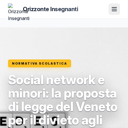
Orizzonte Insegnanti
NORMATIVA SCOLASTICA
Social network e
minori: la proposta
di legge del Veneto
per il divieto agli