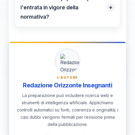
efficaci di verifica dell'età tramite
+
l'entrata in vigore della
carta d'identità elettronica, a proprie
normativa?
spese. Inoltre, dovranno garantire la
Il governatore Stefani ipotizza
disponibilità di strumenti applicativi
un'approvazione della proposta entro
per il controllo parentale.
due o tre mesi dal deposito. L'iter
prevede la discussione nei consigli
regionali prima della successiva
trasmissione alla Camera o al Senato
L'AUTORE
Redazione Orizzonte Insegnanti
per la fase legislativa nazionale.
La preparazione può includere ricerca web e
strumenti di intelligenza artificiale. Applichiamo
controlli automatici su fonti, coerenza e originalità; i
casi dubbi vengono fermati per revisione prima
della pubblicazione.