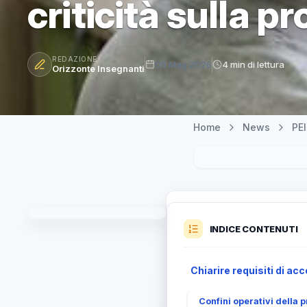
criticità sulla p
REDAZIONE
05 Mag 2026
4 min di lettura
Orizzonte Insegnanti
Home
News
PEI
INDICE CONTENUTI
Chiarire requisiti di ac
Confini operativi della p