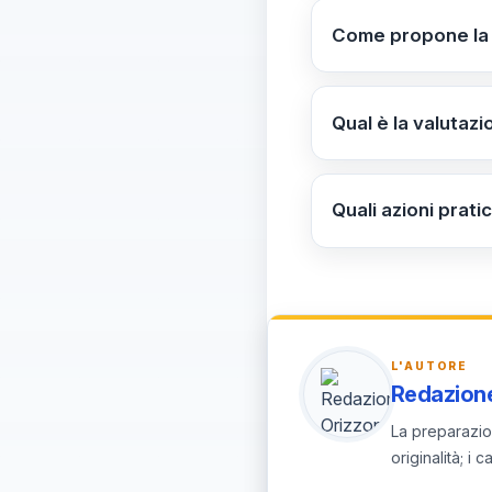
frammentato che met
Come propone la C
governance integr
Proposte: standard 
docente di sosteg
Qual è la valutazi
Rischio di ricorso
continuità educati
Quali azioni prat
Verificare LEP e a
nazionale e garanti
L'AUTORE
Redazione
La preparazion
originalità; i