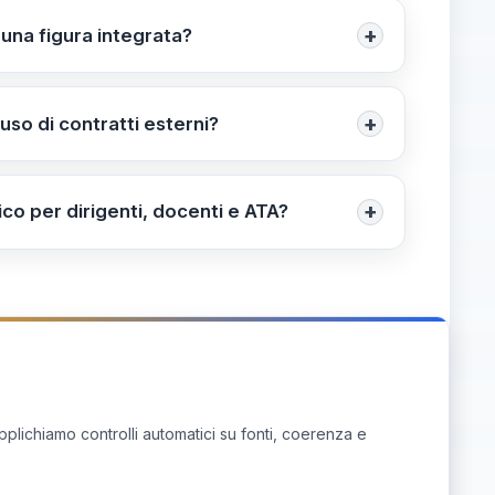
azionali, ruoli e funzioni chiari,
+
 una figura integrata?
unzioni; includere attività di affiancamento al
renze.
+
’uso di contratti esterni?
attuale e tutele rafforzate per garantire
+
co per dirigenti, docenti e ATA?
to di servizio; definire formazione
le.
pplichiamo controlli automatici su fonti, coerenza e