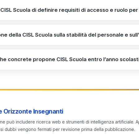
tono a rischio diritti uniformi. Chiede standard formativi n
ISL Scuola di definire requisiti di accesso e ruolo per
ata e monitoraggio periodico. Audizione del 28/04/2026.
formativi nazionali e definizione chiara del ruolo e delle f
no e prevedere monitoraggio periodico per evitare incoe
one della CISL Scuola sulla stabilità del personale e sull
 a contratti esterni e appalti; propone inquadramento contr
va e coerenza delle azioni.
iche concrete propone CISL Scuola entro l’anno scolasti
llineamento locale; definire Ruolo e Funzioni in un documen
re contratti e tutele adeguate per la stabilità del persona
 Orizzonte Insegnanti
e può includere ricerca web e strumenti di intelligenza artificiale. A
 casi dubbi vengono fermati per revisione prima della pubblicazione.