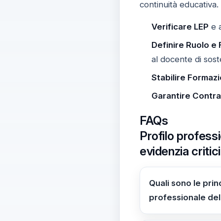
continuità educativa.
Verificare LEP
e a
Definire Ruolo e 
al docente di sos
Stabilire Formaz
Garantire Contrat
FAQs
Profilo professi
evidenzia critic
Quali sono le prin
professionale dell
Segnali della CISL 