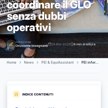
coordinare il GLO
senza dubbi
operativi
REDAZIONE
26 Mar 2026
6 min di lettura
Orizzonte Insegnanti
Home
News
PEI & EquiAssistant
PEI informatizzato su SIDI: guida pratica per compilarlo e coordinare il GLO senza dubbi operativi
INDICE CONTENUTI