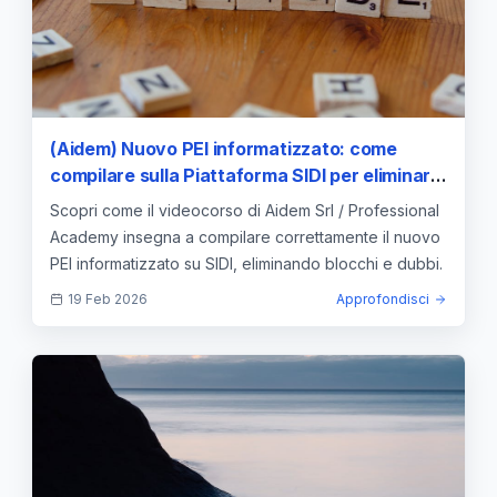
(Aidem) Nuovo PEI informatizzato: come
compilare sulla Piattaforma SIDI per eliminare
dubbi e blocchi (Videocorso accreditato MIM)
Scopri come il videocorso di Aidem Srl / Professional
Academy insegna a compilare correttamente il nuovo
PEI informatizzato su SIDI, eliminando blocchi e dubbi.
19 Feb 2026
Approfondisci