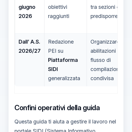
giugno
obiettivi
tra sezioni e
2026
raggiunti
predisporre chiu
Dall’ A.S.
Redazione
Organizzare ruoli
2026/27
PEI su
abilitazioni e un
Piattaforma
flusso di
SIDI
compilazione
generalizzata
condivisa
Confini operativi della guida
Questa guida ti aiuta a gestire il lavoro nel
portale SIDI (Sistema Informativo