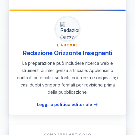
docente Massimo Berardi, è
visibilità.
accreditato dal MIM e dura 4 ore,
con videotutorial, check list e PEI
commentati. Iscrizione entro
08/04/2026 garantisce uno sconto
L'AUTORE
del 15% (valido senza Carta del
Redazione Orizzonte Insegnanti
Docente); per istituti con almeno 2
La preparazione può includere ricerca web e
iscritti è previsto un ulteriore sconto
strumenti di intelligenza artificiale. Applichiamo
controlli automatici su fonti, coerenza e originalità; i
del 10%.
casi dubbi vengono fermati per revisione prima
della pubblicazione.
Leggi la politica editoriale
CONDIVIDI ARTICOLO