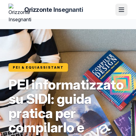
Orizzonte Insegnanti
PEI & EQUIASSISTANT
PEI informatizzato
su SIDI: guida
pratica per
compilarlo e