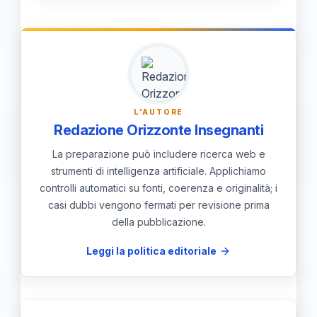
di responsabile del progetto,
Ministeriale n. 104 del 10 giugno
l'assetto ordinamentale dell'esame
coordinandosi con l'Università e gli
2026.
conclusivo né le disposizioni vigenti
altri docenti per la progettazione dei
per il rilascio dei titoli di studio. Il
moduli.
giudizio sulle attività del Laboratorio
Matematico sarà invece espresso
L'AUTORE
Redazione Orizzonte Insegnanti
collegialmente dal Consiglio di classe
in forma di giudizio.
La preparazione può includere ricerca web e
strumenti di intelligenza artificiale. Applichiamo
controlli automatici su fonti, coerenza e originalità; i
casi dubbi vengono fermati per revisione prima
della pubblicazione.
Leggi la politica editoriale