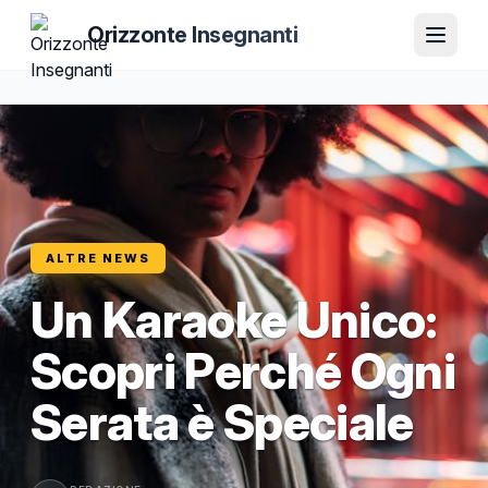
Orizzonte Insegnanti
ALTRE NEWS
Un Karaoke Unico:
Scopri Perché Ogni
Serata è Speciale