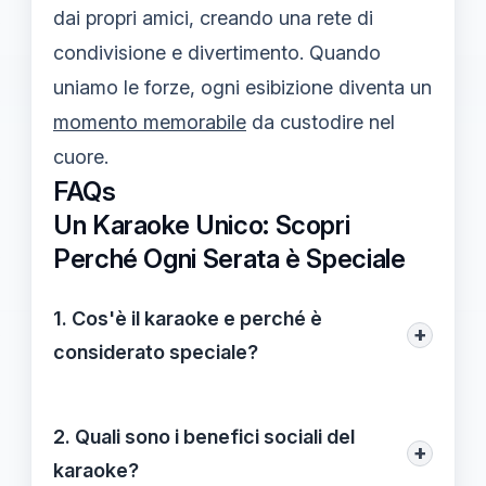
dai propri amici, creando una rete di
condivisione e divertimento. Quando
uniamo le forze, ogni esibizione diventa un
momento memorabile
da custodire nel
cuore.
FAQs
Un Karaoke Unico: Scopri
Perché Ogni Serata è Speciale
1. Cos'è il karaoke e perché è
+
considerato speciale?
Il karaoke è un'attività sociale che
combina la musica con l'animazione,
2. Quali sono i benefici sociali del
+
permettendo a chiunque di esibirsi
karaoke?