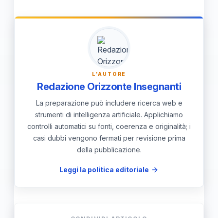
l'ansia da performance, divertirti e goderti
rendendo l'esibizione più divertente.
il momento. Ricorda che il karaoke è
un'attività sociale dove l'importante è
participare e creare ricordi con gli altri,
piuttosto che preoccuparsi di essere
L'AUTORE
perfetti.
Redazione Orizzonte Insegnanti
La preparazione può includere ricerca web e
strumenti di intelligenza artificiale. Applichiamo
controlli automatici su fonti, coerenza e originalità; i
casi dubbi vengono fermati per revisione prima
della pubblicazione.
Leggi la politica editoriale