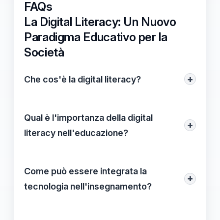
FAQs
La Digital Literacy: Un Nuovo
Paradigma Educativo per la
Società
+
Che cos'è la digital literacy?
La digital literacy si riferisce alla capacità
di utilizzare le tecnologie digitali in modo
Qual è l'importanza della digital
+
efficace e critico, comprendendo non solo
literacy nell'educazione?
le abilità tecniche ma anche un insieme di
La digital literacy è fondamentale
competenze che includono la
nell'educazione poiché prepara gli studenti
Come può essere integrata la
consapevolezza dei propri diritti e
+
a vivere in una società sempre più
tecnologia nell'insegnamento?
responsabilità online.
interconnessa, capaci di navigare le
La tecnologia può essere integrata
informazioni e le tecnologie in modo